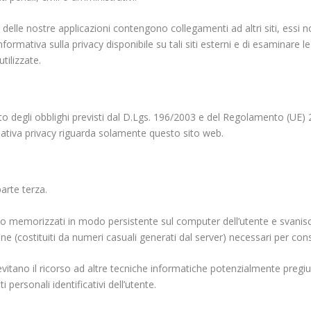
 delle nostre applicazioni contengono collegamenti ad altri siti, essi 
ormativa sulla privacy disponibile su tali siti esterni e di esaminare le 
tilizzate.
 degli obblighi previsti dal D.Lgs. 196/2003 e del Regolamento (UE) 
ativa privacy riguarda solamente questo sito web.
parte terza.
 memorizzati in modo persistente sul computer dell’utente e svanis
ione (costituiti da numeri casuali generati dal
server
) necessari per cons
 evitano il ricorso ad altre tecniche informatiche potenzialmente pregiu
 personali identificativi dell’utente.