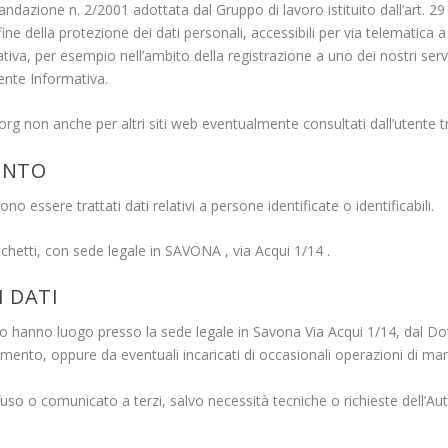
dazione n. 2/2001 adottata dal Gruppo di lavoro istituito dall’art. 29 
ine della protezione dei dati personali, accessibili per via telematica a 
iva, per esempio nell’ambito della registrazione a uno dei nostri serviz
ente Informativa.
org non anche per altri siti
web
eventualmente consultati dall’utente 
ENTO
o essere trattati dati relativi a persone identificate o identificabili.
chetti
,
con sede legale in SAVONA , via Acqui 1/14 .
 DATI
o hanno luogo presso la sede legale in Savona Via Acqui 1/14, dal Dott
tamento, oppure da eventuali incaricati di occasionali operazioni di ma
fuso o comunicato a terzi, salvo necessità tecniche o richieste dell’Aut