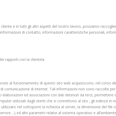
cliente e in tutti gli altri aspetti del nostro lavoro, possiamo raccogl
informazioni di contatto; informazioni caratteristiche personali, infor
dei rapporti con la clientela
poste al funzionamento di questo sito web acquisiscono, nel corso del 
li di comunicazione di internet. Tali informazioni non sono raccolte per
elaborazioni ed associazioni con dati detenuti da terzi, permettere di i
mputer utilizzati dagli utenti che si connettono al sito , gli indirizzi i
do utilizzato nel sottoporre la richiesta al server, la dimensione del file
 errore….) ed altri parametri relativi al sistema operativo e all’ambien