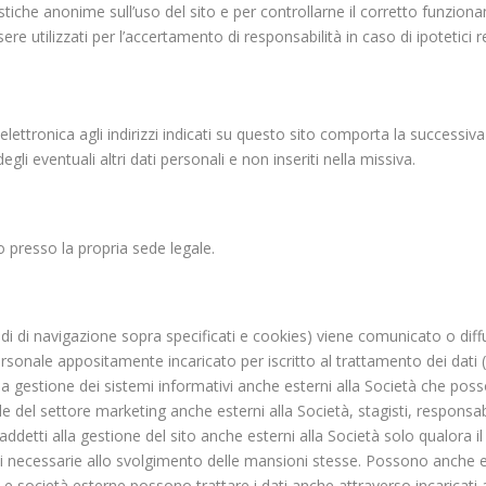
statistiche anonime sull’uso del sito e per controllarne il corretto fu
ere utilizzati per l’accertamento di responsabilità in caso di ipotetici re
 elettronica agli indirizzi indicati su questo sito comporta la successiva
gli eventuali altri dati personali e non inseriti nella missiva.
to presso la propria sede legale.
di di navigazione sopra specificati e cookies) viene comunicato o diff
 personale appositamente incaricato per iscritto al trattamento dei dati
alla gestione dei sistemi informativi anche esterni alla Società che po
e del settore marketing anche esterni alla Società, stagisti, responsabi
, addetti alla gestione del sito anche esterni alla Società solo qualora
 necessarie allo svolgimento delle mansioni stesse. Possono anche es
 Le società esterne possono trattare i dati anche attraverso incarica