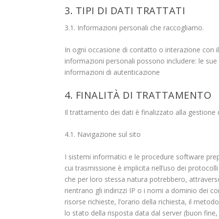
3. TIPI DI DATI TRATTATI
3.1. Informazioni personali che raccogliamo.
In ogni occasione di contatto o interazione con il 
informazioni personali possono includere: le sue 
informazioni di autenticazione
4. FINALITÀ DI TRATTAMENTO
Il trattamento dei dati è finalizzato alla gestione 
4.1. Navigazione sul sito
I sistemi informatici e le procedure software pre
cui trasmissione è implicita nell’uso dei protocol
che per loro stessa natura potrebbero, attraverso 
rientrano gli indirizzi IP o i nomi a dominio dei co
risorse richieste, l’orario della richiesta, il meto
lo stato della risposta data dal server (buon fine,