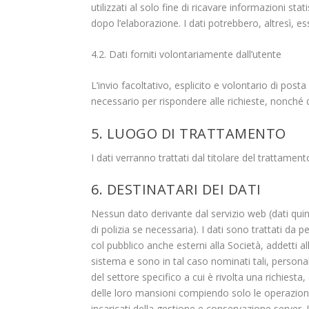
utilizzati al solo fine di ricavare informazioni 
dopo l’elaborazione. I dati potrebbero, altresì, ess
4.2. Dati forniti volontariamente dall’utente
L’invio facoltativo, esplicito e volontario di posta
necessario per rispondere alle richieste, nonché de
5. LUOGO DI TRATTAMENTO
I dati verranno trattati dal titolare del trattamen
6. DESTINATARI DEI DATI
Nessun dato derivante dal servizio web (dati quin
di polizia se necessaria). I dati sono trattati da
col pubblico anche esterni alla Società, addetti 
sistema e sono in tal caso nominati tali, personal
del settore specifico a cui è rivolta una richiesta
delle loro mansioni compiendo solo le operazioni
incaricati della gestione e conservazione server.