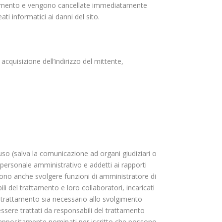
nzionamento e vengono cancellate immediatamente
ati informatici ai danni del sito.
 acquisizione dell’indirizzo del mittente,
uso (salva la comunicazione ad organi giudiziari o
 (personale amministrativo e addetti ai rapporti
ssono anche svolgere funzioni di amministratore di
li del trattamento e loro collaboratori, incaricati
 il trattamento sia necessario allo svolgimento
sere trattati da responsabili del trattamento
ti appositamente nominati per iscritto che possono