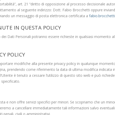
a portabilità”, art. 21 “diritto di opposizione al processo decisionale a
 trattamento al seguente indirizzo: Dott. Fabio Brocchetti oppure inviand
iando un messaggio di posta elettronica certificata a
fabio.brocchett
NUTE IN QUESTA POLICY
 dei Dati Personali potranno essere richieste in qualsiasi momento al
CY POLICY
di apportare modifiche alla presente privacy policy in qualunque moment
na, prendendo come riferimento la data di ultima modifica indicata i
l’Utente è tenuto a cessare l’utilizzo di questo sito web e può richied
 specificato.
ista e non offre servizi specifici per minori. Se scopriamo che un minor
ederemo a cancellare immediatamente tali informazioni salvo eventuali 
i penali, civili o amministrativi.