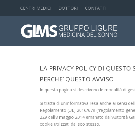
CENTRI MEDICI
DOTTORI
CONTATTI
LA PRIVACY POLICY DI QUESTO 
PERCHE’ QUESTO AVVISO
In questa pagina si descrivono le modalità di gest
Si tratta di un’informativa resa anche ai sensi del
Regolamento (UE) 2016/679 (“regolamento general
229 dell’8 maggio 2014 emanato dall’Autorità Garante
cookie utilizzati dal sito stesso.